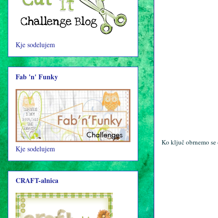
Kje sodelujem
Fab 'n' Funky
Ko ključ obrnemo se d
Kje sodelujem
CRAFT-alnica