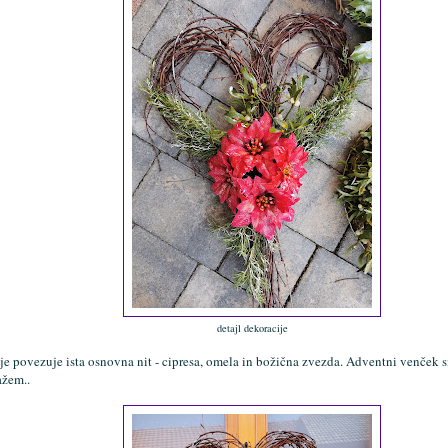
detajl dekoracije
je povezuje ista osnovna nit - cipresa, omela in božična zvezda. Adventni venček 
ažem.
.