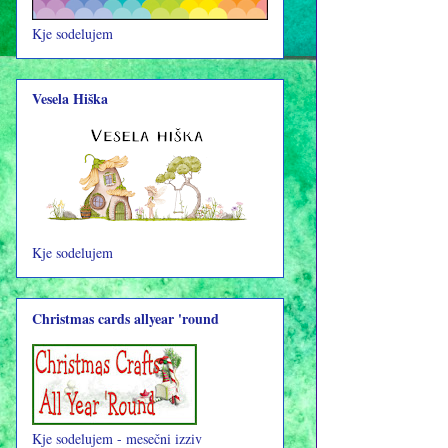
Kje sodelujem
Vesela Hiška
Kje sodelujem
Christmas cards allyear 'round
Kje sodelujem - mesečni izziv