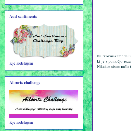
Aud sentiments
Na "kovinskem" delu k
ki je s pomočjo roza
Kje sodelujem
Nikakor nisem našla t
Allsorts challenge
Kje sodelujem