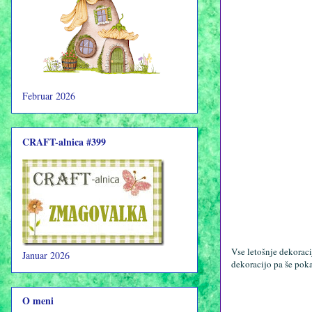
Februar 2026
CRAFT-alnica #399
Vse letošnje dekoraci
Januar 2026
dekoracijo pa še pok
O meni