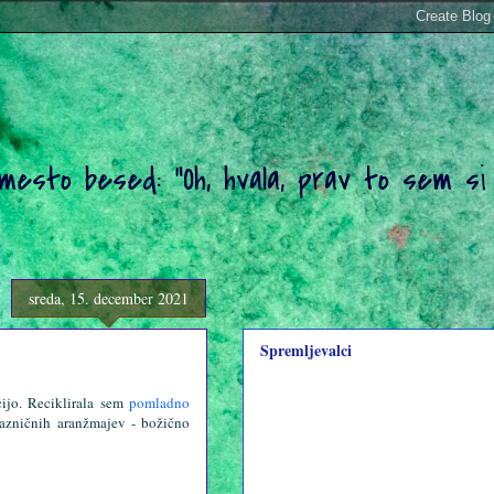
amesto besed: "Oh, hvala, prav to sem si
sreda, 15. december 2021
Spremljevalci
ijo. Reciklirala sem
pomladno
prazničnih aranžmajev - božično