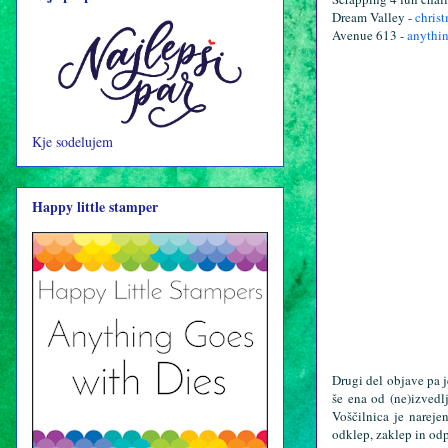
Dream Valley -
chris
Avenue 613 -
anythi
Kje sodelujem
Happy little stamper
Drugi del objave pa j
še ena od (ne)izvedlj
Voščilnica je nareje
odklep, zaklep in odp